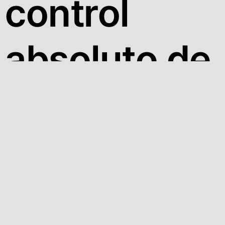
control
absoluto de
tus videos
Decida dónde pueden verse sus videos, donde
pueden incrustarse y quién puede hacerlo, a través
de restricciones de dominio, permisos de usuario y
protección por contraseña.