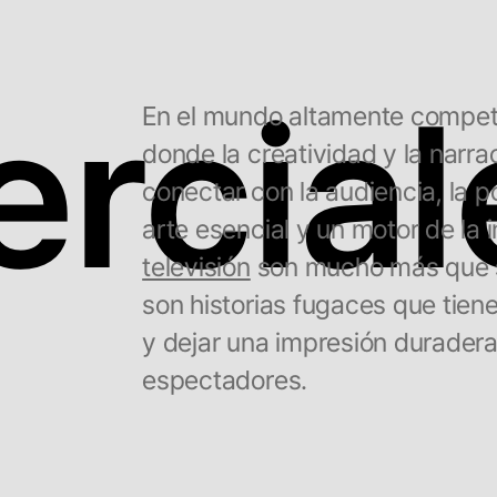
rcial
En el mundo altamente competi
donde la creatividad y la narra
conectar con la audiencia, la 
arte esencial y un motor de la
televisión
son mucho más que si
son historias fugaces que tiene
y dejar una impresión duradera
espectadores.