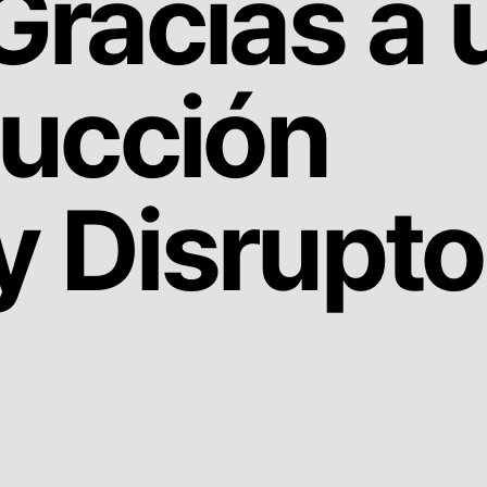
 Gracias a
ucción
y Disrupto