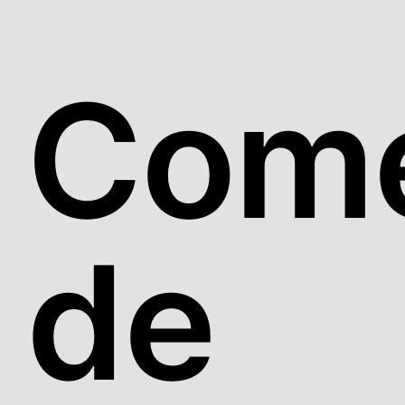
Come
de