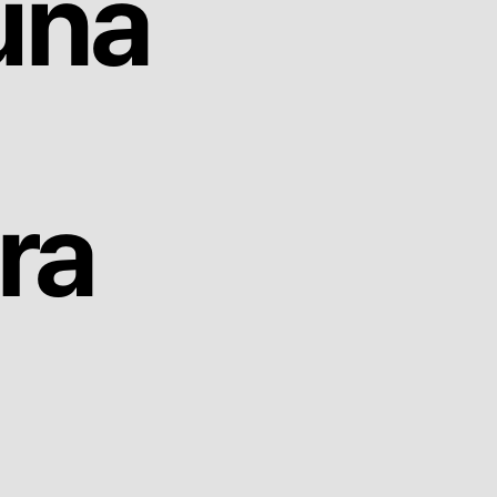
 una
ra